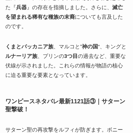
た『
兵器
』の存在を指摘しました。さらに、
滅亡
を望まれる稀有な種族の末裔
についても言及した
のです。
くまとバッカニア族
、マルコと”
神の国
“、キングと
ルナーリア族
、プリンの
3つ目
の過去など、重要な
伏線が示されました。これらの情報が物語の核心
に迫る重要な要素となっています。
ワンピースネタバレ最新1121話③｜サターン
聖撃破！
サターン聖の再攻撃をルフィが防ぎます。ボニー