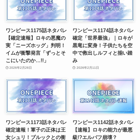
ワンピース1175話ネタバレ
ワンピース1174話ネタバレ
【確定速報】ロキの悪魔の
確定「世界最強」｜ロキが
実「ニーズホッグ」判明！
黒竜に変身！子供たちを空
イムが衝撃発言「ずっとそ
中で救出しルフィと揃い踏
こにいたのか…!!」
み
2026年2月26日
2026年2月11日
ワンピース1173話ネタバレ
ワンピース1142話ネタバレ
確定速報！軍子の正体は王
【速報】ロキの能力が最悪
女シュリ！ブルックとの衝
級!?エルバフ崩壊？