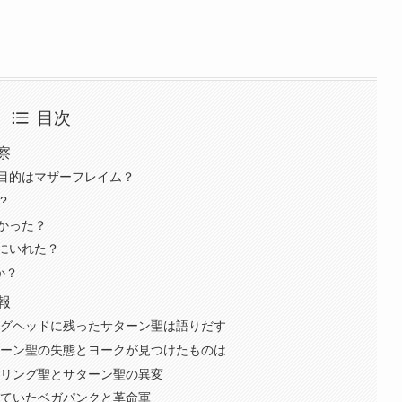
目次
察
目的はマザーフレイム？
?
かった？
にいれた？
か？
報
ッグヘッドに残ったサターン聖は語りだす
ターン聖の失態とヨークが見つけたものは…
ーリング聖とサターン聖の異変
きていたベガパンクと革命軍